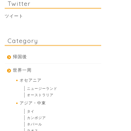
Twitter
ツイート
Category
帰国後
世界一周
オセアニア
ニュージーランド
オーストラリア
アジア・中東
タイ
カンボジア
ネパール
ラオス