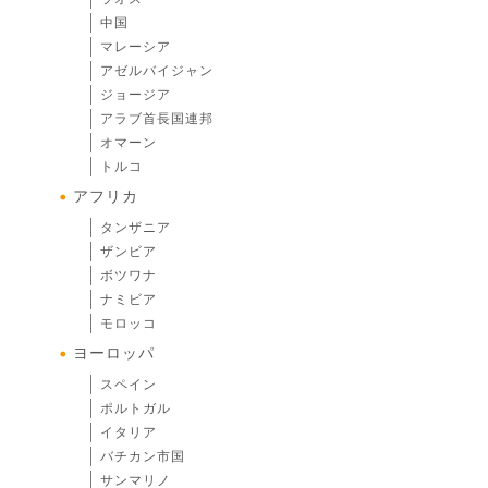
中国
マレーシア
アゼルバイジャン
ジョージア
アラブ首長国連邦
オマーン
トルコ
アフリカ
タンザニア
ザンビア
ボツワナ
ナミビア
モロッコ
ヨーロッパ
スペイン
ポルトガル
イタリア
バチカン市国
サンマリノ