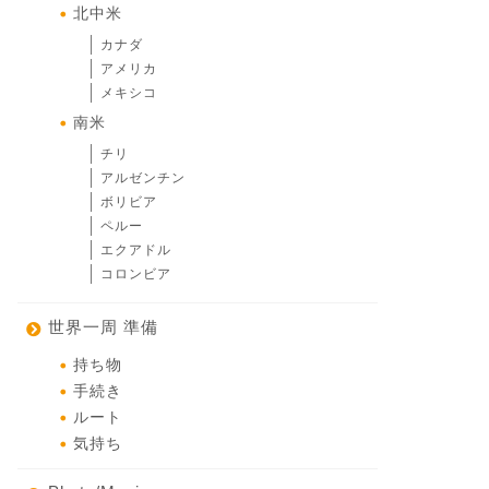
北中米
カナダ
アメリカ
メキシコ
南米
チリ
アルゼンチン
ボリビア
ペルー
エクアドル
コロンビア
世界一周 準備
持ち物
手続き
ルート
気持ち