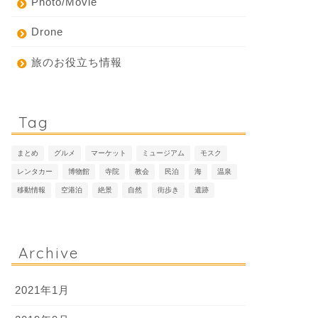
Photo/Movie
Drone
旅のお役立ち情報
Tag
まとめ
グルメ
マーケット
ミュージアム
モスク
レンタカー
博物館
寺院
教会
民泊
海
温泉
移動情報
空港泊
絶景
自然
街歩き
遺跡
Archive
2021年1月