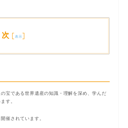
目次
[
]
表示
通の宝である世界遺産の知識・理解を深め、学んだ
います。
回開催されています。