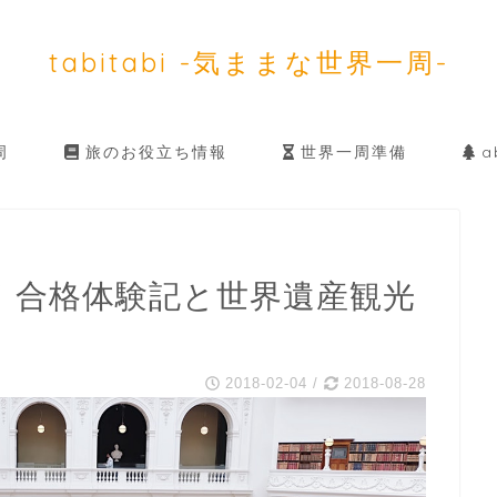
tabitabi -気ままな世界一周-
周
旅のお役立ち情報
世界一周準備
ab
！合格体験記と世界遺産観光
2018-02-04
/
2018-08-28