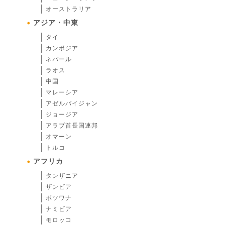
オーストラリア
アジア・中東
タイ
カンボジア
ネパール
ラオス
中国
マレーシア
アゼルバイジャン
ジョージア
アラブ首長国連邦
オマーン
トルコ
アフリカ
タンザニア
ザンビア
ボツワナ
ナミビア
モロッコ