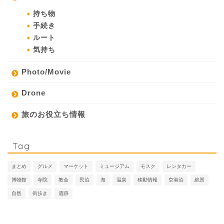
持ち物
手続き
ルート
気持ち
Photo/Movie
Drone
旅のお役立ち情報
Tag
まとめ
グルメ
マーケット
ミュージアム
モスク
レンタカー
博物館
寺院
教会
民泊
海
温泉
移動情報
空港泊
絶景
自然
街歩き
遺跡