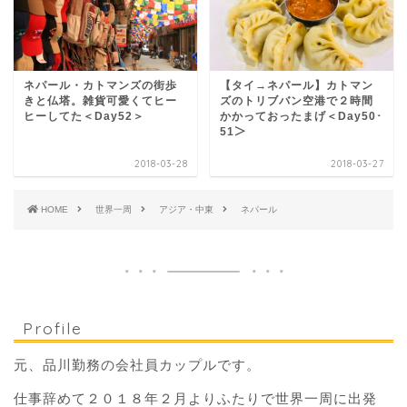
ネパール・カトマンズの街歩
【タイ→ネパール】カトマン
きと仏塔。雑貨可愛くてヒー
ズのトリブバン空港で２時間
ヒーしてた＜Day52＞
かかっておったまげ＜Day50･
51＞
2018-03-28
2018-03-27
HOME
世界一周
アジア・中東
ネパール
Profile
元、品川勤務の会社員カップルです。
仕事辞めて２０１８年２月よりふたりで世界一周に出発