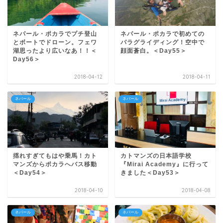
ネパール・ポカラでプチ登山
ネパール・ポカラで初めての
とボートでドローン。フェワ
パラグライディング！空中で
湖思ったより広いなあ！！＜
顔面蒼白。＜Day55＞
Day56＞
2018-04-12
2018-04-11
ネパール
ネパール
揺れすぎてもはや乗馬！カト
カトマンズの日本語学校
マンズからポカラへバス移動
『Mirai Academy』に行って
＜Day54＞
きました＜Day53＞
2018-04-10
2018-04-08
ネパール
ネパール