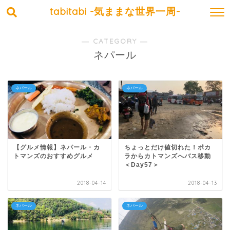
tabitabi -気ままな世界一周-
― CATEGORY ―
ネパール
ネパール
ネパール
【グルメ情報】ネパール・カ
ちょっとだけ値切れた！ポカ
トマンズのおすすめグルメ
ラからカトマンズへバス移動
＜Day57＞
2018-04-14
2018-04-13
ネパール
ネパール