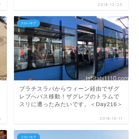
9
2018-12-25
スロバキア
ブラチスラバからウィーン経由でザグ
レブへバス移動！ザグレブのトラムで
スリに遭ったみたいです。＜Day216＞
6
2018-10-11
スロバキア