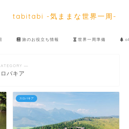
tabitabi -気ままな世界一周-
周
旅のお役立ち情報
世界一周準備
ab
CATEGORY ―
スロバキア
スロバキア