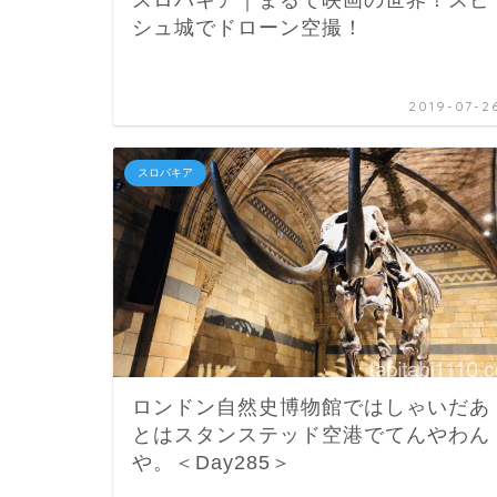
シュ城でドローン空撮！
2019-07-2
スロバキア
ロンドン自然史博物館ではしゃいだあ
とはスタンステッド空港でてんやわん
や。＜Day285＞