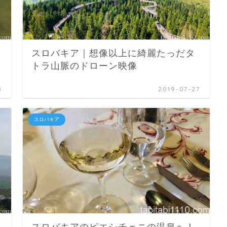
スロバキア｜想像以上に綺麗たっだタ
トラ山脈のドローン映像
8
2019-07-27
スロバキア
スロバキアのピエシチェニの温泉へ！