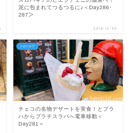
泥に包まれてつるつるに♪＜Day286･
287＞
6
2018-12-30
スロバキア
チェコの名物デザートを実食！とプラ
ハからブラチスラバへ電車移動＜
Day281＞