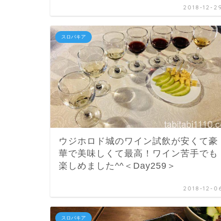
2018-12-2
スロバキア
ウジホロド城のワイン試飲が安くて豪
華で美味しくて最高！ワイン苦手でも
楽しめました^^＜Day259＞
2018-12-0
スロバキア