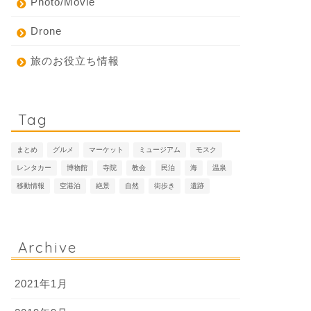
Photo/Movie
Drone
旅のお役立ち情報
Tag
まとめ
グルメ
マーケット
ミュージアム
モスク
レンタカー
博物館
寺院
教会
民泊
海
温泉
移動情報
空港泊
絶景
自然
街歩き
遺跡
Archive
2021年1月