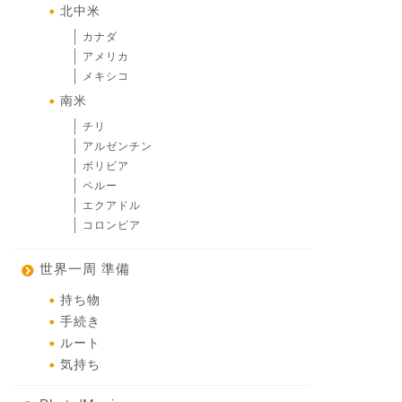
北中米
カナダ
アメリカ
メキシコ
南米
チリ
アルゼンチン
ボリビア
ペルー
エクアドル
コロンビア
世界一周 準備
持ち物
手続き
ルート
気持ち