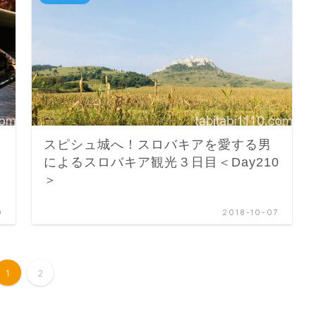
スピシュ城へ！スロバキアを愛する男
によるスロバキア観光３日目＜Day210
＞
0
2018-10-07
1
2