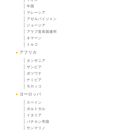
中国
マレーシア
アゼルバイジャン
ジョージア
アラブ首長国連邦
オマーン
トルコ
アフリカ
タンザニア
ザンビア
ボツワナ
ナミビア
モロッコ
ヨーロッパ
スペイン
ポルトガル
イタリア
バチカン市国
サンマリノ