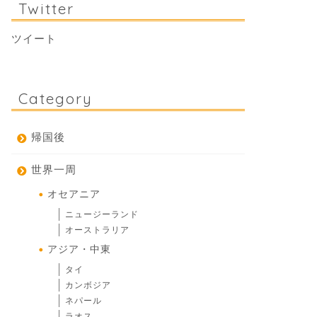
Twitter
ツイート
Category
帰国後
世界一周
オセアニア
ニュージーランド
オーストラリア
アジア・中東
タイ
カンボジア
ネパール
ラオス