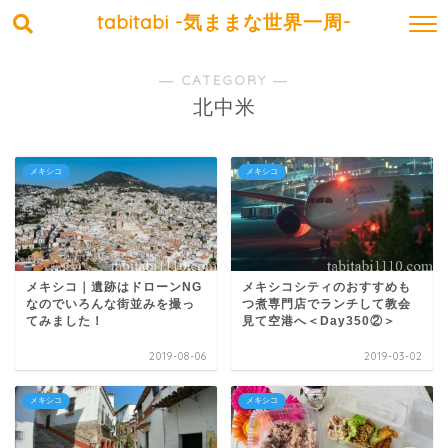
tabitabi -気ままな世界一周-
― CATEGORY ―
北中米
メキシコ
メキシコ
メキシコ｜遺跡はドローンNG
メキシコシティのおすすめも
なのでいろんな街並みを撮っ
つ煮専門店でランチして教会
てみました！
見て空港へ＜Day350②＞
2019-08-06
2019-03-02
メキシコ
メキシコ