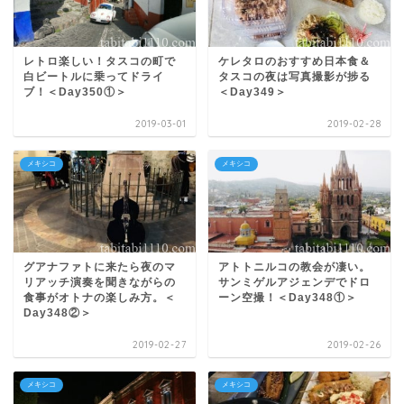
レトロ楽しい！タスコの町で
ケレタロのおすすめ日本食＆
白ビートルに乗ってドライ
タスコの夜は写真撮影が捗る
ブ！＜Day350①＞
＜Day349＞
2019-03-01
2019-02-28
メキシコ
メキシコ
グアナファトに来たら夜のマ
アトトニルコの教会が凄い。
リアッチ演奏を聞きながらの
サンミゲルアジェンデでドロ
食事がオトナの楽しみ方。＜
ーン空撮！＜Day348①＞
Day348②＞
2019-02-27
2019-02-26
メキシコ
メキシコ