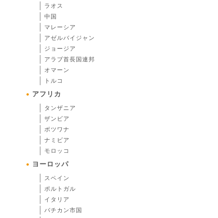
ラオス
中国
マレーシア
アゼルバイジャン
ジョージア
アラブ首長国連邦
オマーン
トルコ
アフリカ
タンザニア
ザンビア
ボツワナ
ナミビア
モロッコ
ヨーロッパ
スペイン
ポルトガル
イタリア
バチカン市国