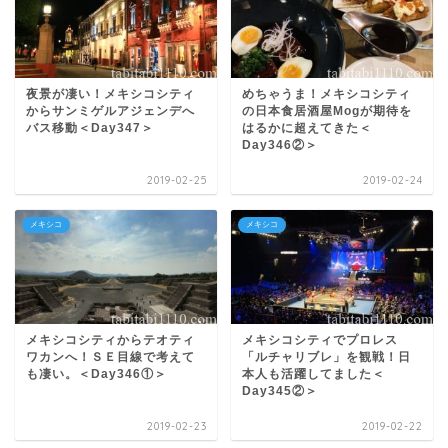
夜景が凄い！メキシコシティ
めちゃうま！メキシコシティ
からサンミゲルアジェンデへ
の日本食居酒屋Mogが期待を
バス移動＜Day347＞
はるかに超えてきた＜
Day346②＞
2019-02-25
2019-02-24
メキシコ
メキシコ
メキシコシティからテオティ
メキシコシティでプロレス
ワカンへ！ＳＥ目線で考えて
「ルチャリブレ」を観戦！日
も凄い。＜Day346①＞
本人も活躍してました＜
Day345②＞
2019-02-23
2019-02-22