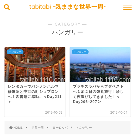
tabitabi -気ままな世界一周-
― CATEGORY ―
ハンガリー
ハンガリー
ハンガリー
レンタカーでパンノンハルマ
ブラチスラバからブダペスト
修道院と中世の町ショプロン
へ１泊２日の弾丸旅行！珍し
へ！図書館に感動。＜Day211
く夜遊びしてきました！＜
＞
Day206･207＞
2018-10-08
2018-10-04
HOME
世界一周
ヨーロッパ
ハンガリー