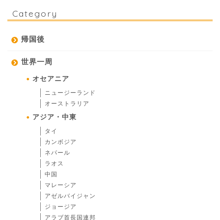
Category
帰国後
世界一周
オセアニア
ニュージーランド
オーストラリア
アジア・中東
タイ
カンボジア
ネパール
ラオス
中国
マレーシア
アゼルバイジャン
ジョージア
アラブ首長国連邦