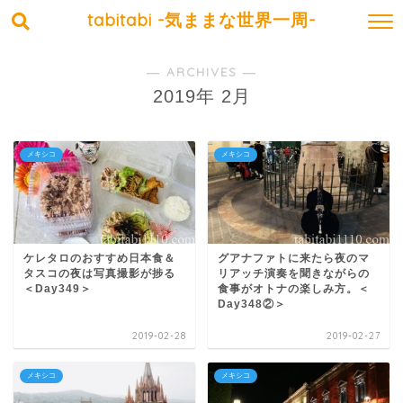
tabitabi -気ままな世界一周-
― ARCHIVES ―
2019年 2月
メキシコ
メキシコ
ケレタロのおすすめ日本食＆
グアナファトに来たら夜のマ
タスコの夜は写真撮影が捗る
リアッチ演奏を聞きながらの
＜Day349＞
食事がオトナの楽しみ方。＜
Day348②＞
2019-02-28
2019-02-27
メキシコ
メキシコ