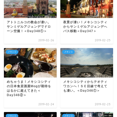
アトトニルコの教会が凄い。
夜景が凄い！メキシコシティ
サンミゲルアジェンデでドロ
からサンミゲルアジェンデへ
ーン空撮！＜Day348①＞
バス移動＜Day347＞
2019-02-26
2019-02-25
メキシコ
メキシコ
めちゃうま！メキシコシティ
メキシコシティからテオティ
の日本食居酒屋Mogが期待を
ワカンへ！ＳＥ目線で考えて
はるかに超えてきた＜
も凄い。＜Day346①＞
Day346②＞
2019-02-24
2019-02-23
メキシコ
メキシコ