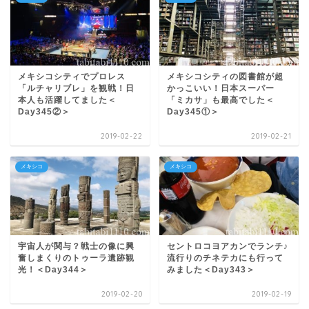
メキシコシティでプロレス
メキシコシティの図書館が超
「ルチャリブレ」を観戦！日
かっこいい！日本スーパー
本人も活躍してました＜
「ミカサ」も最高でした＜
Day345②＞
Day345①＞
2019-02-22
2019-02-21
メキシコ
メキシコ
宇宙人が関与？戦士の像に興
セントロコヨアカンでランチ♪
奮しまくりのトゥーラ遺跡観
流行りのチネテカにも行って
光！＜Day344＞
みました＜Day343＞
2019-02-20
2019-02-19