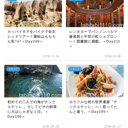
カッパドキアをバイクで自主
レンタカーでパンノンハルマ
レッドツアー！運転はもちろ
修道院と中世の町ショプロン
ん私^o^＜Day249＞
へ！図書館に感動。＜Day211
＞
2018-11-26
2018-10-08
イタリア
イタリア
初めての二人での海がチンク
カラフルな村の世界遺産「チ
エテッレ 。そしてピサの斜塔
ンクエテッレ」へ！思ってた
に大はしゃぎな１日。＜
んと違う。＜Day195＞
Day196＞
2018-09-28
2018-09-27