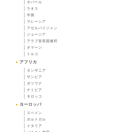
ネパール
ラオス
中国
マレーシア
アゼルバイジャン
ジョージア
アラブ首長国連邦
オマーン
トルコ
アフリカ
タンザニア
ザンビア
ボツワナ
ナミビア
モロッコ
ヨーロッパ
スペイン
ポルトガル
イタリア