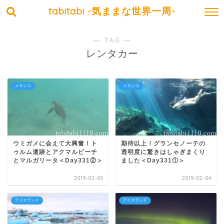
tabitabi -気ままな世界一周-
― TAG ―
レンタカー
メキシコ
メキシコ
ウミガメに会えて大興奮！ト
期待以上！グランセノーテの
ゥルム遺跡とアクマルビーチ
透明度に驚きはしゃぎまくり
とマルガリータ＜Day331②＞
ました＜Day331①＞
2019-02-05
2019-02-04
アイスランド
アイスランド