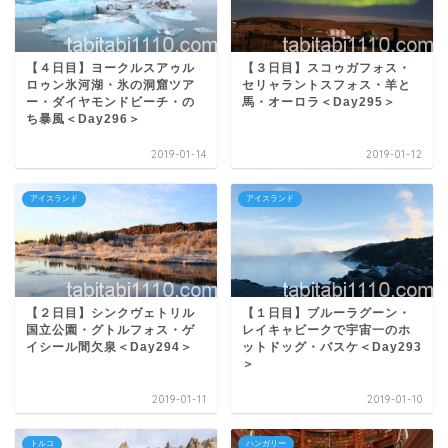
【４日目】ヨークルスアゥル
【３日目】スコゥガフォス・
ロゥン氷河湖・氷の洞窟ツア
セリャラントスフォス・羊と
ー・ダイヤモンドビーチ・の
馬・オーロラ＜Day295＞
ち暴風＜Day296＞
2019-01-14
2019-01-12
アイスランド
アイスランド
【２日目】シンクヴェトリル
【１日目】ブルーラグーン・
国立公園・グトルフォス・ゲ
レイキャビークで宇宙一のホ
イシール間欠泉＜Day294＞
ットドッグ・バスケ＜Day293
＞
2019-01-11
2019-01-10
トルコ
ハンガリー