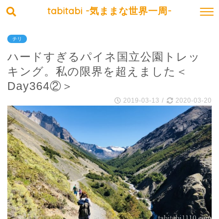
tabitabi -気ままな世界一周-
チリ
ハードすぎるパイネ国立公園トレッ
キング。私の限界を超えました＜
Day364②＞
2019-03-13
/
2020-03-20