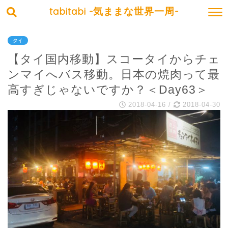
tabitabi -気ままな世界一周-
タイ
【タイ国内移動】スコータイからチェ
ンマイへバス移動。日本の焼肉って最
高すぎじゃないですか？＜Day63＞
2018-04-16
/
2018-04-30