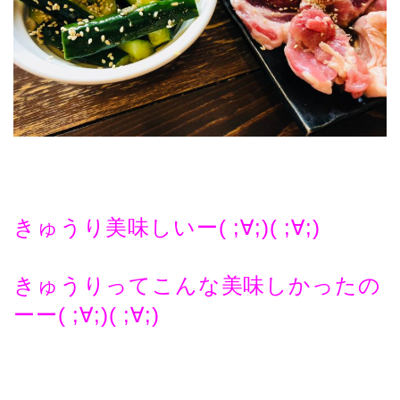
きゅうり美味しいー( ;∀;)( ;∀;)
きゅうりってこんな美味しかったの
ーー( ;∀;)( ;∀;)