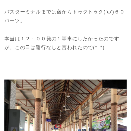
バスターミナルまでは宿からトゥクトゥク(‘ω’)６０
バーツ。
本当は１２：００発の１等車にしたかったのです
が、この日は運行なしと言われたので(*_*)