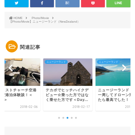
HOME
Photo/Movie
【Photo/Movie】ニュージーランド（NewZealand）
関連記事
一周
ニュージーランド
ニュージーランド
ライストチャーチ空港
テカポでヒッチハイクデ
ニュージーランド｜
の空港泊体験談！＜
ビュー☆乗った方ではな
一周してドローン飛
y2＞
く乗せた方です＜Day...
たら最高でした！
2018-02-06
2018-02-17
2018-