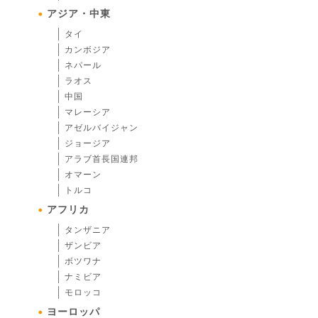
アジア・中東
タイ
カンボジア
ネパール
ラオス
中国
マレーシア
アゼルバイジャン
ジョージア
アラブ首長国連邦
オマーン
トルコ
アフリカ
タンザニア
ザンビア
ボツワナ
ナミビア
モロッコ
ヨーロッパ