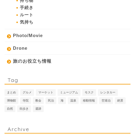
持ち物
手続き
ルート
気持ち
Photo/Movie
Drone
旅のお役立ち情報
Tag
まとめ
グルメ
マーケット
ミュージアム
モスク
レンタカー
博物館
寺院
教会
民泊
海
温泉
移動情報
空港泊
絶景
自然
街歩き
遺跡
Archive