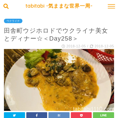
tabitabi -気ままな世界一周-
ウクライナ
田舎町ウジホロドでウクライナ美女
とディナー☆＜Day258＞
2018-12-05
/
2018-12-05