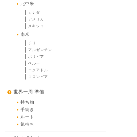
北中米
カナダ
アメリカ
メキシコ
南米
チリ
アルゼンチン
ボリビア
ペルー
エクアドル
コロンビア
世界一周 準備
持ち物
手続き
ルート
気持ち