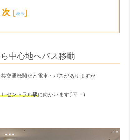
目次
[
]
表示
から中心地へバス移動
公共交通機関だと電車・バスがありますが
ＫＬセントラル駅
に向かいます(´▽｀)