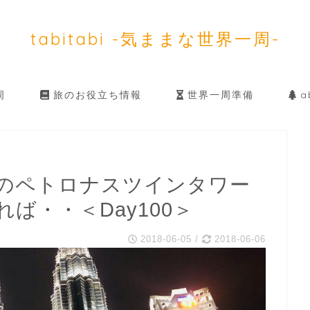
tabitabi -気ままな世界一周-
周
旅のお役立ち情報
世界一周準備
ab
のペトロナスツインタワー
ば・・＜Day100＞
2018-06-05
/
2018-06-06