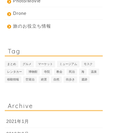
Photo/Movie
Drone
旅のお役立ち情報
Tag
まとめ
グルメ
マーケット
ミュージアム
モスク
レンタカー
博物館
寺院
教会
民泊
海
温泉
移動情報
空港泊
絶景
自然
街歩き
遺跡
Archive
2021年1月