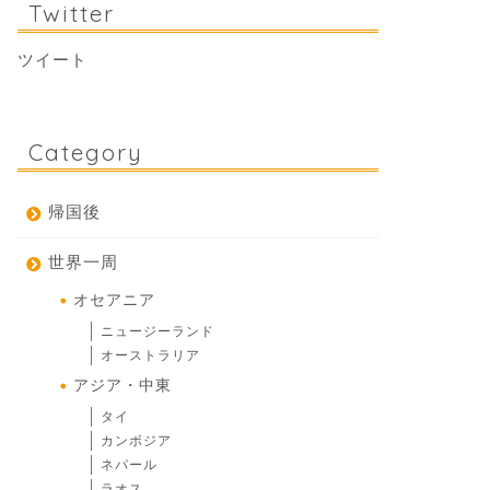
Twitter
ツイート
Category
帰国後
世界一周
オセアニア
ニュージーランド
オーストラリア
アジア・中東
タイ
カンボジア
ネパール
ラオス