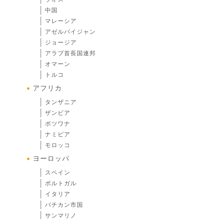
中国
マレーシア
アゼルバイジャン
ジョージア
アラブ首長国連邦
オマーン
トルコ
アフリカ
タンザニア
ザンビア
ボツワナ
ナミビア
モロッコ
ヨーロッパ
スペイン
ポルトガル
イタリア
バチカン市国
サンマリノ